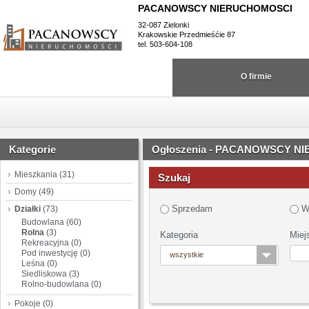
PACANOWSCY NIERUCHOMOSCI
32-087 Zielonki
Krakowskie Przedmieśćie 87
tel. 503-604-108
O firmie
Kategorie
Ogłoszenia - PACANOWSCY N
Mieszkania
(31)
Szukaj
Domy
(49)
Sprzedam
W
Działki
(73)
Budowlana
(60)
Rolna
(3)
Kategoria
Miej
Rekreacyjna
(0)
Pod inwestycję
(0)
wszystkie
Leśna
(0)
Siedliskowa
(3)
Rolno-budowlana
(0)
Pokoje
(0)