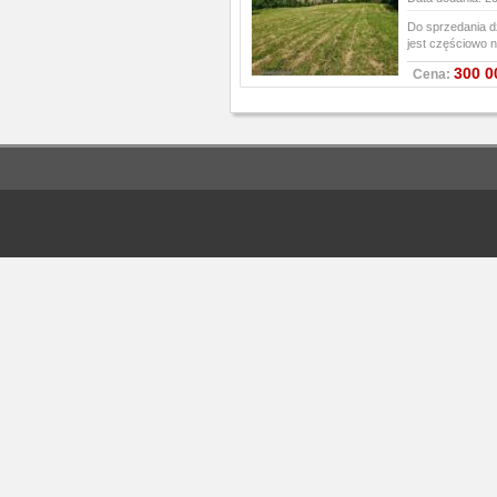
Do sprzedania dz
jest częściowo 
300 0
Cena: