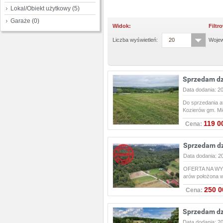
Lokal/Obiekt użytkowy
(5)
Garaże
(0)
Widok:
Filtr
Liczba wyświetleń:
20
Woje
Sprzedam dz
Data dodania: 2
Do sprzedania a
Kozierów gm. M
119 0
Cena:
Sprzedam dz
Data dodania: 2
OFERTA NA WYŁĄ
arów położona 
250 0
Cena:
Sprzedam dz
Data dodania: 2